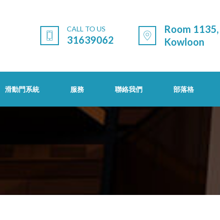
Room 1135, 
CALL TO US
31639062
Kowloon
滑動門系統
服務
聯絡我們
部落格