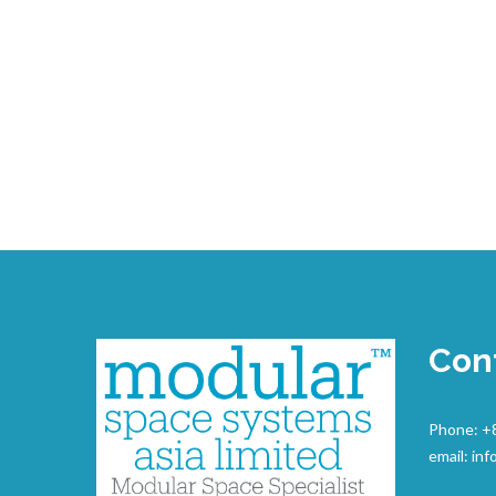
Con
Phone: +
email:
inf