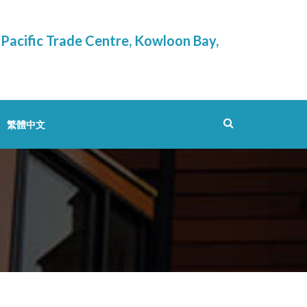
Pacific Trade Centre, Kowloon Bay,
繁體中文