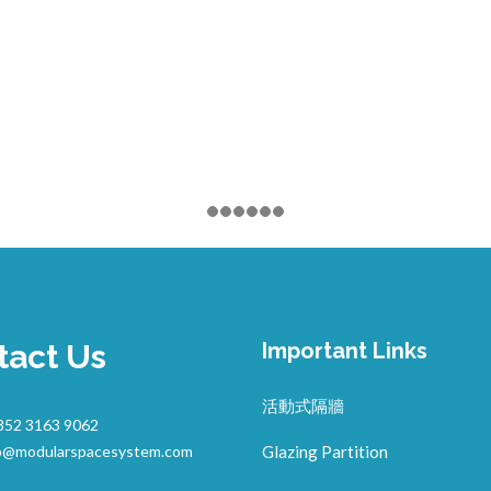
tact Us
Important Links
活動式隔牆
852 3163 9062
o@modularspacesystem.com
Glazing Partition